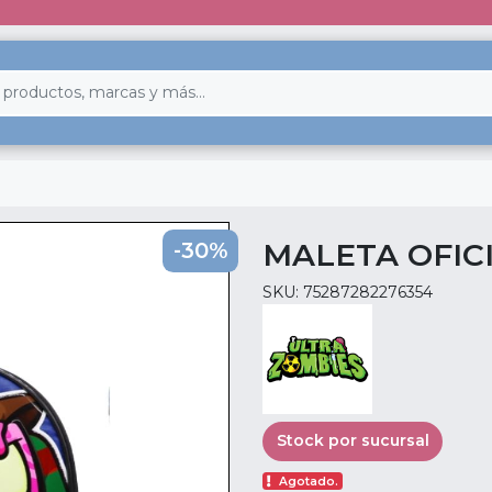
MALETA OFIC
-30%
SKU: 75287282276354
Stock por sucursal
Agotado.