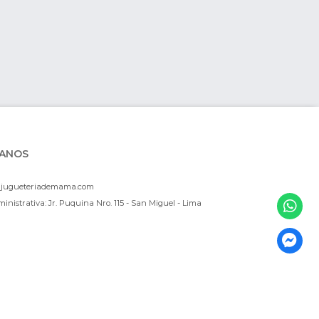
ANOS
ajugueteriademama.com
inistrativa: Jr. Puquina Nro. 115 - San Miguel - Lima