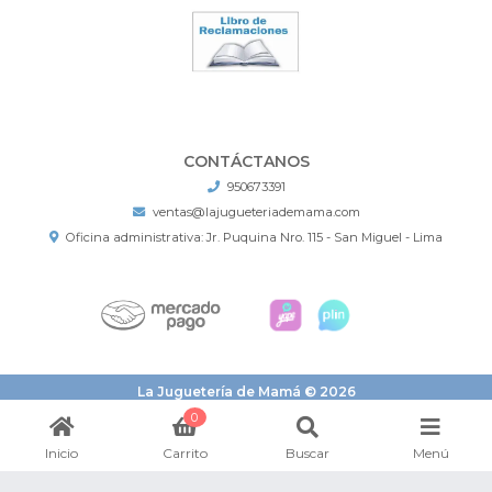
CONTÁCTANOS
950673391
ventas@lajugueteriademama.com
Oficina administrativa: Jr. Puquina Nro. 115 - San Miguel - Lima
La Juguetería de Mamá © 2026
¿Te gusta mi tienda? Yo vendo con
Bsale
0
Inicio
Carrito
Buscar
Menú