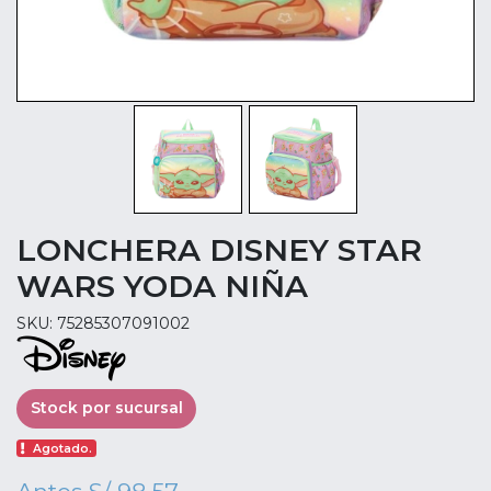
LONCHERA DISNEY STAR
WARS YODA NIÑA
SKU: 75285307091002
Stock por sucursal
Agotado.