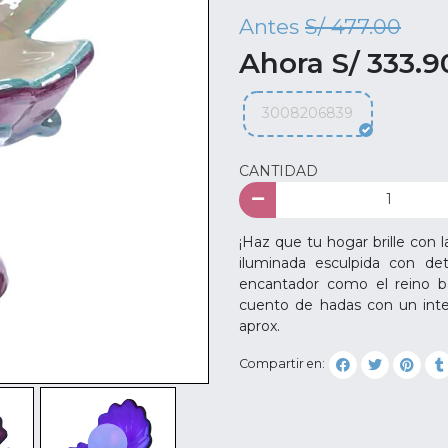
Antes
S/ 477.00
Ahora S/ 333.9
3008206839
CANTIDAD
¡Haz que tu hogar brille con 
iluminada esculpida con de
encantador como el reino b
cuento de hadas con un inte
aprox.
Compartir en: