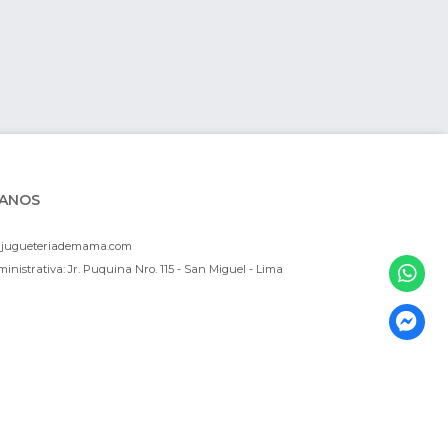
ANOS
ajugueteriademama.com
inistrativa: Jr. Puquina Nro. 115 - San Miguel - Lima