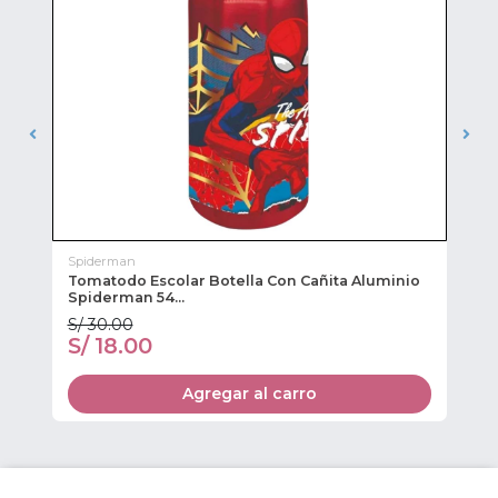
Spiderman
Sn
Tomatodo Escolar Botella Con Cañita Aluminio
Te
Spiderman 54...
S/ 30.00
S/
S/ 18.00
S
Agregar al carro