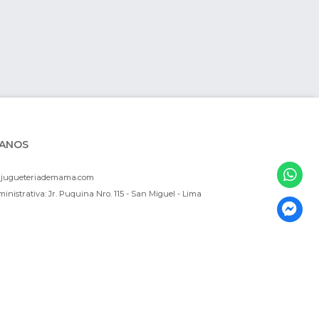
ANOS
ajugueteriademama.com
inistrativa: Jr. Puquina Nro. 115 - San Miguel - Lima