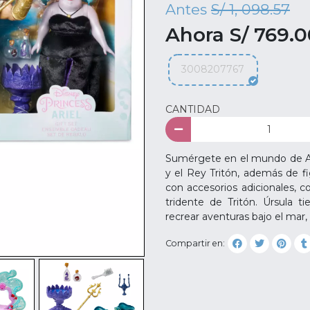
Antes
S/ 1, 098.57
Ahora S/ 769.
3008207767
CANTIDAD
Sumérgete en el mundo de Ari
y el Rey Tritón, además de fi
con accesorios adicionales, c
tridente de Tritón. Úrsula ti
recrear aventuras bajo el mar,
Compartir en: