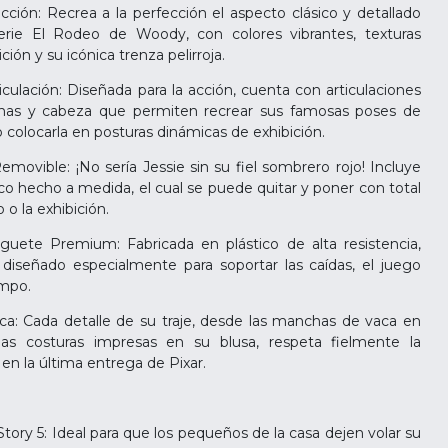
ción: Recrea a la perfección el aspecto clásico y detallado
rie El Rodeo de Woody, con colores vibrantes, texturas
ión y su icónica trenza pelirroja.
culación: Diseñada para la acción, cuenta con articulaciones
rnas y cabeza que permiten recrear sus famosas poses de
 o colocarla en posturas dinámicas de exhibición.
ovible: ¡No sería Jessie sin su fiel sombrero rojo! Incluye
ico hecho a medida, el cual se puede quitar y poner con total
 o la exhibición.
guete Premium: Fabricada en plástico de alta resistencia,
 diseñado especialmente para soportar las caídas, el juego
empo.
ca: Cada detalle de su traje, desde las manchas de vaca en
las costuras impresas en su blusa, respeta fielmente la
 en la última entrega de Pixar.
tory 5: Ideal para que los pequeños de la casa dejen volar su