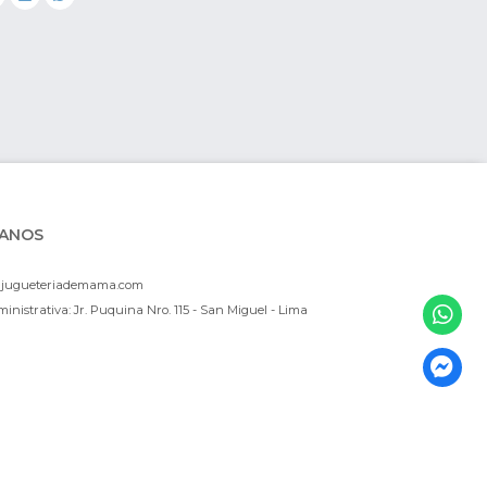
ANOS
ajugueteriademama.com
inistrativa: Jr. Puquina Nro. 115 - San Miguel - Lima