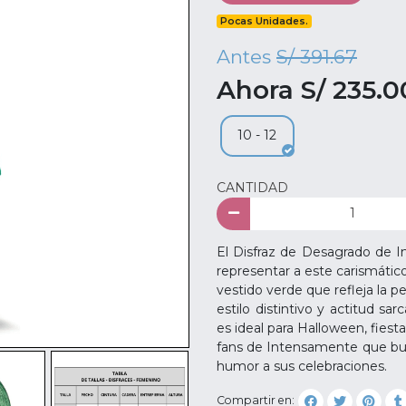
Pocas Unidades.
Antes
S/ 391.67
Ahora S/ 235.0
10 - 12
CANTIDAD
El Disfraz de Desagrado de I
representar a este carismático 
vestido verde que refleja la 
estilo distintivo y actitud sa
es ideal para Halloween, fiest
fans de Intensamente que bus
humor a sus celebraciones.
Compartir en: