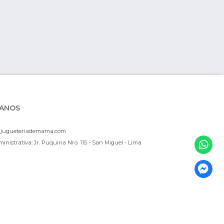
ANOS
ajugueteriademama.com
inistrativa: Jr. Puquina Nro. 115 - San Miguel - Lima