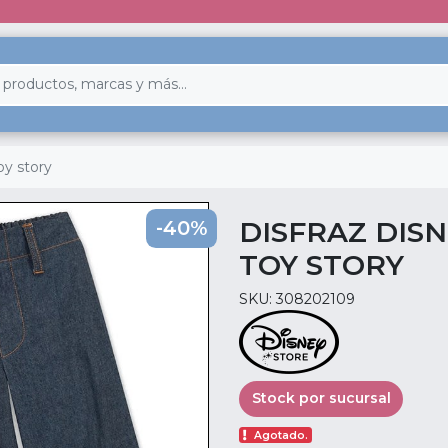
oy story
DISFRAZ DIS
-40%
TOY STORY
SKU: 308202109
Stock por sucursal
Agotado.