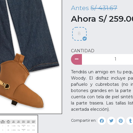
Antes
S/ 431.67
Ahora S/ 259.0
8
CANTIDAD
Tendrás un amigo en tu peque
Woody. El disfraz incluye pa
pañuelo y cubrebotas (no i
botones grandes en la parte
cuenta con tela de piel sintét
la parte trasera. Las tallas 
acertada elección).
Compartir en: