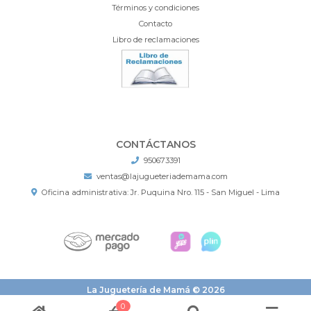
Términos y condiciones
Contacto
Libro de reclamaciones
CONTÁCTANOS
950673391
ventas@lajugueteriademama.com
Oficina administrativa: Jr. Puquina Nro. 115 - San Miguel - Lima
La Juguetería de Mamá © 2026
¿Te gusta mi tienda? Yo vendo con
Bsale
0