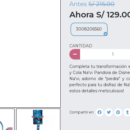
Antes
S/ 215.00
Ahora S/ 129.0
3008206560
CANTIDAD
Completa tu transformación e
y Cola Na'vi Pandora de Disne
Na'vi, adorno de "piedra" y c
perfecto para tu disfraz de N
estos detalles meticulosos!
Compartir en: