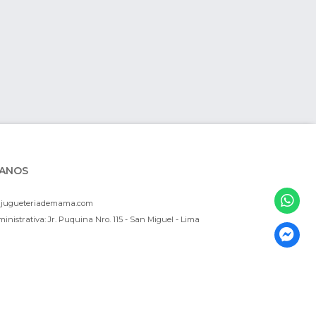
ANOS
ajugueteriademama.com
inistrativa: Jr. Puquina Nro. 115 - San Miguel - Lima