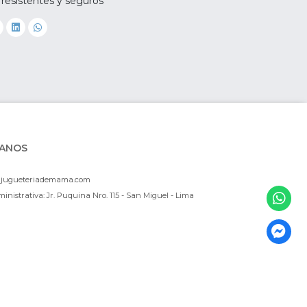
 resistentes y seguros
ANOS
ajugueteriademama.com
inistrativa: Jr. Puquina Nro. 115 - San Miguel - Lima