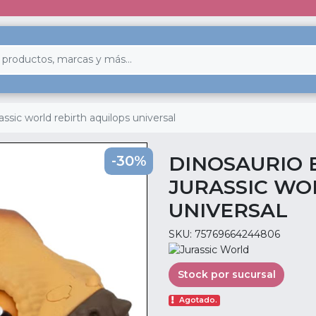
assic world rebirth aquilops universal
DINOSAURIO 
-30%
JURASSIC WO
UNIVERSAL
SKU: 75769664244806
Stock por sucursal
Agotado.