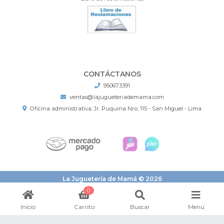
CONTÁCTANOS
950673391
ventas@lajugueteriademama.com
Oficina administrativa: Jr. Puquina Nro. 115 - San Miguel - Lima
La Juguetería de Mamá © 2026
¿Te gusta mi tienda? Yo vendo con
Bsale
0
Inicio
Carrito
Buscar
Menú