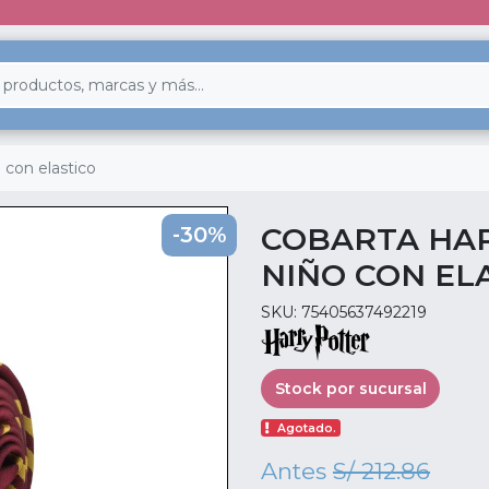
 con elastico
COBARTA HA
-30%
NIÑO CON EL
SKU: 75405637492219
Stock por sucursal
Agotado.
Antes
S/ 212.86