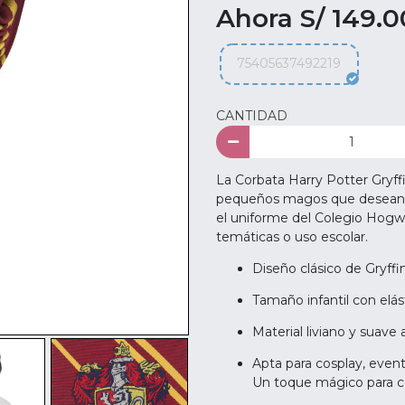
Ahora S/ 149.0
75405637492219
CANTIDAD
La Corbata Harry Potter Gryffi
pequeños magos que desean luc
el uniforme del Colegio Hogwar
temáticas o uso escolar.
Diseño clásico de Gryffi
Tamaño infantil con elást
Material liviano y suave 
Apta para cosplay, event
Un toque mágico para c