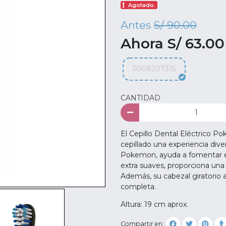
Agotado.
Antes
S/ 90.00
Ahora S/ 63.00
3008207315
CANTIDAD
El Cepillo Dental Eléctrico P
cepillado una experiencia dive
Pokemon, ayuda a fomentar el
extra suaves, proporciona una 
Además, su cabezal giratorio a
completa.
Altura: 19 cm aprox.
Compartir en: