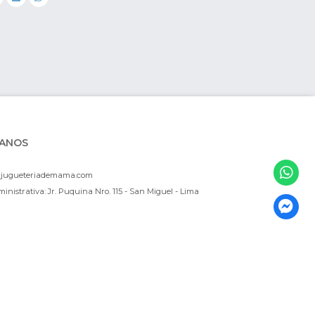
ANOS
ajugueteriademama.com
inistrativa: Jr. Puquina Nro. 115 - San Miguel - Lima