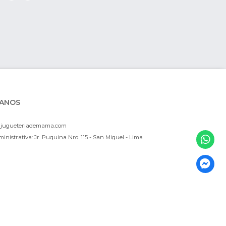
ANOS
ajugueteriademama.com
inistrativa: Jr. Puquina Nro. 115 - San Miguel - Lima