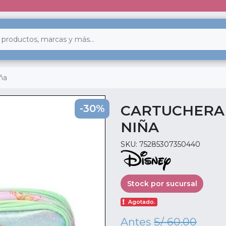
ña
CARTUCHERA 
-30%
NIÑA
SKU: 75285307350440
Stock por sucursal
Agotado.
Antes
S/ 60.00