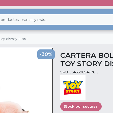
ry disney store
CARTERA BO
-30%
TOY STORY D
SKU: 75433969477617
Stock por sucursal