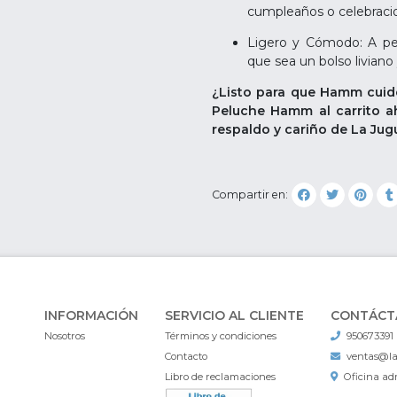
cumpleaños o celebracio
Ligero y Cómodo: A pes
que sea un bolso liviano 
¿Listo para que Hamm cuide
Peluche Hamm al carrito ah
respaldo y cariño de La Ju
Compartir en:
INFORMACIÓN
SERVICIO AL CLIENTE
CONTÁCT
Nosotros
Términos y condiciones
950673391
Contacto
ventas@l
Libro de reclamaciones
Oficina adm