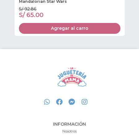
Mandalorian Star Wars
S/ 92.86
S/
S/ 65.00
S
Agregar al carro
INFORMACIÓN
Nosotros