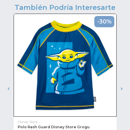
También Podría Interesarte
0%
-30%
Disney Store
Lou
Polo Rash Guard Disney Store Grogu
Mi